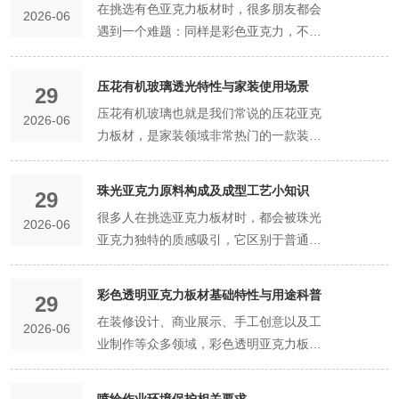
在挑选有色亚克力板材时，很多朋友都会
2026-06
的特殊工艺板材。很多人见过这种热压花
遇到一个难题：同样是彩色亚克力，不同
纹效果，却不了解它的成型原理、花纹特
款式的透光度差异很大，选购时分不清透
点和视觉优势，今天就详细为大家介绍珠
明有色、半透明有色、实色有色板材的区
光亚克力热压成型的独有花纹效果，带大
压花有机玻璃透光特性与家装使用场景
29
别，很容易买错型号，导致装修、展示效
家感受这款艺术板材的独特魅力。首先我
压花有机玻璃也就是我们常说的压花亚克
2026-06
果达不到预期。其实市面上常用的有色亚
们先简单了解珠光亚克力热压成型的基础
力板材，是家装领域非常热门的一款装饰
克力板材，主要分为透明有色、半透明有
原理，和普通冷压、切割成型不同，热压
材料。区别于普通透明亚克力的通透直白
色、实色有色三种核心类型，三者的透光
成型是利用珠光亚克力板材的热塑特性，
质感，压花有机玻璃表面带有各类精致的
度、视觉效果、适用场景差异十分明显。
珠光亚克力原料构成及成型工艺小知识
在精准控温的专业设备中，将板材加热至
29
纹理花纹，兼具透光性与朦胧质感，既能
今天就用简单易懂的方式，详细讲解三种
软化状态，再通过定制模具、专业压力设
很多人在挑选亚克力板材时，都会被珠光
2026-06
满足空间采光需求，又能保护隐私、提升
有色亚克力板材的透光度区别和选购技
备进行压制、塑形、冷却定型。因为珠光
亚克力独特的质感吸引，它区别于普通彩
家装氛围感。很多业主装修时想选用这款
巧，帮大家精准选材。首先我们先明确核
亚克力基材内部均匀分布着细腻的珠光颗
色亚克力的纯色通透质感，自带细腻的珠
板材，却不清楚它的透光特性和适配场
心区分逻辑，三种板材的本质区别，在于
粒，板材软化受压时，内部基材和珠光颗
光光泽，光线照射下会呈现出温柔的闪
景，今天就全面讲解压花有机玻璃的透光
彩色透明亚克力板材基础特性与用途科普
生产过程中色母添加比例和基材透光保留
29
粒会随压力自然流动、重构，冷却定型后
效，高级感十足。但大部分人只知道它颜
原理、特性优势，以及适配的家装场景，
度不同，从透明有色到半透明有色，再到
在装修设计、商业展示、手工创意以及工
就会形成自然流畅、层次丰富的独有花
2026-06
值高，却不了解它的原料组成、成型工
帮大家精准搭配。首先我们先了解压花有
实色有色，色母含量逐步升高，板材透光
业制作等众多领域，彩色透明亚克力板材
纹，这种花纹是一体成型的，不是后期喷
艺，也不清楚为什么它的质感和普通亚克
机玻璃的基础属性，它是以高品质透明亚
率逐步降低，遮挡效果逐步增强，视觉质
都是出镜率极高的一款材料。很多人日常
涂、粘贴的装饰纹路，质感和耐用性完全
力差异这么大。今天就详细拆解珠光亚克
克力基材为原料，通过高温压花工艺，在
感和用途也完全不同。接下来我们逐一详
随处可见这种板材，却对它的具体特性、
不同。首先要明确，珠光亚克力热压成型
力的原料构成和成型工艺小知识，帮大家