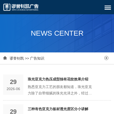
NEWS CENTER


谬誉钊凯
>>
广告知识
珠光亚克力热压成型独有花纹效果介绍
29
熟悉亚克力工艺的朋友都知道，珠光亚克
2026-06
力除了自带细腻的珠光光泽之外，经过热
压成型工艺处理后，还能呈现出普通亚克
力板材无法复刻的独有花纹效果，也是高
三种有色亚克力板材透光度区分小讲解
29
端装饰、艺术造型、精品文创中最受欢迎