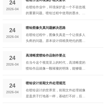
喷绘作业环境保护相关要求
板材表面压制出各类规整或自然的纹理，
24
细拆解。第一种：透明有色亚克力板材，
优势和适用场景一知半解，常常在选材时
的花纹效果，是这款板材独有的特性，普
深入了解这款高颜值板材。首先我们来讲
常见的有长虹纹、水波纹、磨砂纹、方格
在喷绘作业中，环境保护是一个不容忽视
也就是我们开篇科普过的彩色透明亚克
2026-04
纠结犹豫。今天就用通俗易懂的大白话，
通纯色亚克力、透明亚克力、压花亚克力
珠光亚克力的核心原料构成，它的基础基
纹、菱形纹、荔枝纹等多种款式。不同的
的重要问题。喷绘过程中使用的墨水、溶
力。它的色母添加比例最低，基材透光性
带大家全面了解彩色透明亚克力板材的基
都无法复刻。普通压花板材的花纹是模具
材和普通亚克力一致，核心原料依旧是高
纹理样式，透光效果和视觉质感各不相
剂等材料可能会对环境造成污染，同时，
保留最完整，是三种板材中透光度最高的
础特点和实用用途，帮大家精准适配自己
固定纹路压制而成，纹路规整统一、呆板
品质PMMA聚甲基丙烯酸甲酯树脂颗粒，
同，但整体都遵循“透光不透视”的核心特
喷绘作业产生的噪音、粉尘等也会影响周
款式。优质的透明有色亚克力，透光率普
的使用需求。首先我们先搞清楚基础定
喷绘图像失真问题解决思路
固定，而珠光亚克力热压花纹是基材与珠
这是保障板材基础性能的关键，决定了板
24
性，这也是它在家装中备受欢迎的核心原
围居民的生活和健康。因此，为了保护环
遍在85%-92%之间，无限接近纯白透明亚
义，彩色透明亚克力板材的核心原料是
光颗粒自然流动形成的，每一块板材的花
材的硬度、透光性、耐候性和稳定性。优
在喷绘过程中，图像失真是一个让很多人
因。详细来说它的透光特性，压花有机玻
2026-04
境，促进喷绘行业的可持续发展，我们需
克力和普通玻璃的透光效果。从视觉效果
PMMA聚甲基丙烯酸甲酯，也就是我们常
纹纹理都独一无二，没有完全重复的纹
质的珠光亚克力都会选用高纯度全新料树
头疼的问题。原本设计得精美绝伦的图
璃保留了亚克力基材优秀的透光能力，基
要遵守相关的环境保护要求。在墨水和溶
来看，板材色彩通透干净，没有雾感、厚
说的有机玻璃。它区别于普通纯白透明亚
路，自带天然的艺术质感，这也是它区别
脂颗粒，不掺杂回收废料，能有效避免板
像，打印出来后却变得模糊不清、色彩偏
础透光率普遍能达到80%以上，足以满足
剂的选择上，要优先选择环保型产品。传
重感，光线可以直接穿透板材，透过板材
克力和实色不透明亚克力，是在透明基材
于普通压花板材的核心亮点。接下来我们
材出现发黄、杂质、脆裂等问题，保障板
差，这无疑会影响整个喷绘作品的质量和
室内日常采光需求，不会像实色板材、厚
统的喷绘墨水和溶剂中可能含有有害物
高清晰度喷绘作品制作要点
能够清晰看到后方的物体轮廓和细节，色
的基础上融入环保色母材质，整体通透干
24
详细说说热压成型的各类独有花纹效果和
材的使用寿命和使用质感。而珠光亚克力
效果。那么，当遇到喷绘图像失真问题
重木质板材那样遮挡光线，导致空间昏暗
质，如挥发性有机化合物（VOCs）、重
彩会随着光线流动，质感轻盈灵动。这款
净、色彩均匀，既保留了透明材质的透光
在当今这个视觉至上的时代，高清晰度的
特点。第一种是流动水纹花纹，也是最经
区别于普通亚克力的核心原料，就是专用
2026-04
时，我们该如何解决呢？先分析失真的原
压抑。和普通透明玻璃、透明亚克力不
金属等，这些物质会对空气、土壤和水源
板材的核心特点是“有色且通透”，色彩饱
质感，又拥有丰富的色彩表现力，是一款
喷绘作品就像一颗璀璨的明珠，能够吸引
典、使用率最高的热压花纹效果。板材加
珠光粉体，这是打造珠光质感的关键材
因。图像失真可能由多种因素引起，比如
同，它的表面纹理会对光线产生漫射、折
造成污染。而环保型墨水和溶剂则采用了
和度适中，不会因为上色遮挡光线，光线
颜值与实用性兼备的新型装饰板材。市面
人们的目光，给人留下深刻的印象。那
热热压后，内部珠光颗粒随流体自然扩
质。市面上优质的珠光亚克力大多采用云
设备问题、材料问题、文件处理问题等。
射效果，光线穿透板材时，不会直线直
低挥发性、无毒无害的原料，能够减少对
穿透后色彩均匀柔和，不会出现光斑、色
上常见的色系非常齐全，红、橙、黄、
么，如何制作出高清晰度的喷绘作品呢？
散、流动，形成层层叠叠、错落自然的水
母基珠光粉，搭配环保珠光色母调和而
设备方面，喷绘机的喷头堵塞、墨水供应
喷绘设计前期文件处理规范
射，而是通过纹理层层散射，让光线变得
环境的污染。在选择墨水和溶剂时，要查
24
差。因为透光度高、视觉轻盈，它的适用
绿、蓝、紫、粉、青等常规色彩一应俱
高质量的原始图像是基础。就像做一道美
波纹路，纹路流畅灵动、弧度自然。光线
成，区别于劣质的金属粉末、荧光粉末，
不畅、打印平台不平整等都可能导致图像
柔和均匀。这种透光特性带来了两大核心
看产品的环保认证标志，确保其符合相关
在喷绘设计的世界里，前期文件处理就像
场景以灯光装饰、通透隔断、展示道具为
全，同时还可根据设计需求定制浅色系、
2026-04
味的菜肴，新鲜的食材是关键。在选择原
照射时，珠光颗粒随纹路折射光线，会呈
环保无毒、无异味，不会对人体和环境造
失真。材料方面，如果选择的喷绘材料与
优势，第一是柔化光线、优化采光效果。
的环保标准。喷绘作业场所要做好通风换
是盖房子打地基一样，基础打不好，后面
主。比如发光灯箱、招牌字、橱窗装饰、
莫兰迪色系以及渐变色彩，适配各种风格
始图像时，要尽量选择分辨率高、画质清
现出流水波光的动态质感，仿佛水面涟
成影响。这种珠光粉体颗粒细腻均匀，粒
墨水不兼容，或者材料的表面处理不当，
普通透明板材透光过于直白，强光照射时
气工作。在喷绘过程中，墨水和溶剂会挥
的工作就会问题百出。一个规范的文件处
空间通透隔断、文创摆件等场景，需要保
的设计场景。再来说说大家最关心的基础
晰的图片。如果原始图像的分辨率较低，
漪，温柔又灵动。这种花纹没有固定规
径把控精准，能均匀融合在亚克力基材
也会影响图像的打印效果。文件处理方