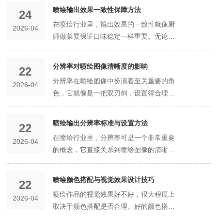
容易出现刺眼的光斑、直射光，而压花有
发出有害气体，如果作业场所通风不良，
理流程，不仅能提高工作效率，还能保证
留透光效果、打造轻盈氛围感的场景，优
物理特性，这也是它能替代传统玻璃、普
即使通过后期处理也很难达到高清晰度的
喷绘输出效果一致性保障方法
律，疏密错落有致，不会僵硬刻板，适配
中，不会出现结块、沉淀、颗粒粗大的情
面，图像分辨率过低、色彩模式不正确、
24
机玻璃能打散强光，让室内光线变得温润
这些有害气体就会在室内积聚，对操作人
喷绘作品的质量。第一步，图像格式的选
先选用透明有色亚克力。需要注意的是，
通塑料的核心原因。第一是透光性能出
效果。可以从专业的图片库中购买高质量
各类轻奢、极简、自然风的设计场景。第
况。光线照射板材时，珠光颗粒会发生漫
文件格式不合适等都可能造成图像失真。
在喷绘行业里，输出效果的一致性就像厨
柔和，白天自然光入户不刺眼，夜晚灯光
员的身体健康造成危害。因此，要在作业
2026-04
择。常见的图像格式有很多种，比如
这款板材几乎没有隐私遮挡效果，不适合
色，优质的彩色透明亚克力板材透光率可
的图片，也可以自己使用专业的相机进行
二种是云雾肌理花纹，属于氛围感极强的
反射，呈现出细腻柔和的珠光光泽，没有
针对设备问题，我们可以采取以下措施。
师做菜要保证口味稳定一样重要。无论是
照射无眩光，整体空间光线质感更加舒
场所安装通风设备，如排风扇、通风管道
JPEG、PNG、TIFF 等。不同的格式有不
需要遮挡视线、保护隐私的场景。第二
达90%以上，和普通白玻璃的透光效果十
拍摄。在拍摄时，要注意光线、角度和构
艺术花纹效果。通过微调热压温度和压
刺眼的金属反光，质感温润高级。除了核
如果是喷头堵塞，可以使用专业的清洗液
给大型商场做广告墙，还是为活动现场布
适。第二是隐私防护效果出色，因为纹理
等，保持室内空气流通。同时，要定期对
同的特点和适用场景。对于喷绘设计来
种：半透明有色亚克力板材，属于中间质
分接近，而且光线穿透板材后不会出现刺
图等因素，确保拍摄出的图片质量上乘。
力，让板材内部珠光颗粒均匀弥散、轻柔
心基材和珠光粉体，生产过程中还会添加
对喷头进行清洗。在清洗过程中，要按照
置背景板，客户都希望不同批次、不同位
的折射漫射作用，板材可以遮挡后方实
通风设备进行清洁和维护，确保其正常运
说，TIFF 格式是比较理想的选择。因为
分辨率对喷绘图像清晰度的影响
感的款式，也是家装和软装中使用率很高
眼的直射效果，整体光线柔和均匀，不会
精准的色彩管理是关键。色彩是高清晰度
22
堆积，成型后形成类似云雾、薄雾的朦胧
少量环保助剂，用来优化板材的综合性
操作规程进行，避免损坏喷头。如果墨水
置的喷绘作品看起来一模一样，这样才能
景，透过板材只能看到朦胧的光影轮廓，
行。对于喷绘作业产生的废墨、废溶剂和
它是一种无损压缩格式，能够保留图像的
的板材。它的色母添加比例适中，高于透
产生明显的光影畸变，这也是它广泛用于
喷绘作品的重要组成部分，准确的色彩表
分辨率在喷绘图像中扮演着至关重要的角
肌理。纹路柔和松散、层次细腻，没有明
能。比如添加抗紫外线助剂，提升板材的
供应不畅，要检查墨盒是否安装正确，墨
2026-04
保证整体宣传效果。那怎么才能做到呢？
看不清具体细节，完美兼顾采光与隐私，
废材料等废弃物，要进行分类收集和妥善
原始信息，不会出现画质损失的情况。而
明有色板材，低于实色板材，透光率大概
灯光装饰的关键原因。第二是材质轻盈，
现能够让作品更加生动逼真。在制作过程
色，它就像是一把双刃剑，设置得合理，
显的边界和固定形状，整体质感温润朦
耐老化、抗褪色能力，避免长期光照后珠
管是否有堵塞或漏气的情况。对于打印平
设备校准是关键。喷绘机就像一个精密的
解决了透明板材无隐私、磨砂板材透光差
处理。废墨和废溶剂中含有有害物质，不
JPEG 格式是有损压缩格式，在保存过程
在40%-70%之间，根据色彩深浅不同，透
对比同等规格的玻璃板材，它的重量仅有
中，要使用专业的色彩管理工具，对图像
能让喷绘图像清晰锐利、细节丰富；设置
胧。光线穿透板材时，珠光光泽与云雾肌
光效果消退、板材发黄；添加增韧助剂，
台不平整的问题，可以使用水平仪对打印
乐器，每个部件都得调整到最佳状态才能
的痛点。除此之外，不同纹理的压花有机
能随意倾倒，否则会对土壤和水源造成污
中会丢失一些图像细节，对于需要高精度
光率会略有浮动，浅色系透光率更高，深
玻璃的一半左右，搬运、安装都更加便
的色彩进行精确校正和调整。首先，要对
得不合理，则会让图像模糊不清、惨不忍
理结合，光影柔和高级，自带治愈的氛围
提升板材的韧性和抗冲击性，减少加工和
平台进行调整，确保其处于水平状态。同
奏出美妙的音乐。定期对喷绘机进行色彩
喷绘输出分辨率标准与设置方法
玻璃，透光效果还有细微差异，适配不同
染。可以将废墨和废溶剂收集起来，交给
打印的喷绘作品来说就不太合适了。不
22
色系透光率稍低。半透明有色亚克力的视
捷，同时能大幅降低安装框架的承重压
显示器的色彩进行校准，确保显示器上看
睹。下面就深入探讨一下分辨率对喷绘图
感，非常适合艺术装饰、背景造型、软装
使用过程中的开裂风险；添加平整助剂，
时，要定期对喷绘机进行维护和保养，更
校准是必不可少的。这包括对喷头的检
的家装需求。比如长虹纹、水波纹属于高
专业的回收处理机构进行处理。废材料如
过，TIFF 格式的文件体积比较大，在处
在喷绘行业里，分辨率可是一个非常重要
觉核心特点是“透光不透视、朦胧有质
力，减少安装脱落、变形的风险。第三是
到的颜色与实际打印出来的颜色一致。然
2026-04
像清晰度的影响。从原理上来说，分辨率
点缀等场景。第三种是褶皱肌理花纹，偏
让板材成型后表面更加平整光滑，规避气
换老化的部件，保证设备的正常运行。对
查，看看有没有堵塞或者喷墨不均匀的情
透光、强肌理的款式，透光率相对更高，
喷绘布、纸张等，可以进行回收再利用，
理和传输时可能会不太方便，所以要根据
的概念，它直接关系到喷绘图像的清晰度
感”。光线可以顺利穿透板材，保障空间基
抗冲击性能优异，这是它远超普通玻璃的
后，根据喷绘机的特性和使用的墨水、材
决定了图像中像素的密集程度。当分辨率
向立体艺术质感的花纹效果。通过差异化
泡、划痕、凹凸不平等瑕疵。所有助剂均
于材料问题，我们要选择合适的喷绘材
况。如果喷头有问题，那喷出来的颜色就
光影流动感强，适合想要打造氛围感、不
减少资源浪费。在分类收集废弃物时，要
实际情况进行权衡。第二步，图像分辨率
和质量。下面就给大家详细介绍一下喷绘
础采光，但板材自带轻微雾感和色彩厚
一大优势。日常使用中，轻微的碰撞、磕
料等因素，建立合适的色彩配置文件。在
较高时，单位长度内的像素数量就多，这
压力压制，让板材局部形成自然的起伏褶
符合环保生产标准，不会影响板材的环保
料。在选择材料时，要考虑材料的特性、
会深浅不一，就像画画时颜料没调好，画
遮挡采光的空间；方格纹、菱形纹纹理更
设置专门的收集容器，并标注清楚废弃物
的设定。分辨率是影响喷绘作品质量的重
输出分辨率的标准和设置方法。先来说说
度，会遮挡后方物体的细节，透过板材只
碰、撞击都不会导致板材碎裂，其抗冲击
打印前，要将图像的色彩模式转换为
些像素能够更精细地描述图像的细节，就
喷绘颜色搭配与视觉效果设计技巧
皱纹路，类似布艺褶皱、山峦起伏的肌
属性和使用安全。了解完原料构成，我们
用途和喷绘机的要求。比如，对于室内精
出来的效果肯定差强人意。同时，还要对
22
密集，透光率稍低，隐私性更好，适合需
的种类，方便后续的处理。喷绘设备在运
要因素之一。一般来说，喷绘作品的分辨
什么是分辨率。分辨率指的是图像单位长
能看到模糊的光影轮廓，看不清具体物品
性能远高于普通平板玻璃，即便受到较大
CMYK 模式，并按照色彩配置文件进行打
像用更多的点来描绘一幅画，画出来的效
理，纹路立体有度、层次丰富。搭配珠光
再来详细说说珠光亚克力的主流成型工
细喷绘，可以选择表面光滑、吸墨性好的
打印平台的平整度进行调整，确保材料在
喷绘作品的视觉效果好不好，很大程度上
要重点保护隐私的区域；超细磨砂纹质感
行过程中会产生噪音，为了减少噪音对周
率要根据打印尺寸和观看距离来确定。如
2026-04
度内所包含的像素数量，通常用“像素/英
和场景。它兼顾了色彩质感、透光效果和
外力挤压，也只会轻微变形，不会产生尖
印设置，以保证色彩的准确还原。合适的
果自然就更加清晰、逼真。比如一张高分
颗粒的反光效果，光影错落有致，立体感
艺，目前行业内成熟的成型工艺主要分为
材料；对于户外广告喷绘，要选择耐候性
打印过程中不会出现倾斜或者起伏，不然
取决于颜色搭配是否合理。好的颜色搭配
细腻，光线最柔和，百搭各种家装风格，
围环境的影响，要采取有效的降噪措施。
果打印尺寸比较大，观看距离比较远，那
寸”（PPI）来表示。分辨率越高，图像中
隐私性，弥补了透明板材无隐私、实色板
锐碎片，安全性更高，非常适合人员密
喷绘设备和材料是保障。不同的喷绘设备
辨率的人物照片，人物的头发丝、皮肤的
和质感远超普通平面花纹板材。这种花纹